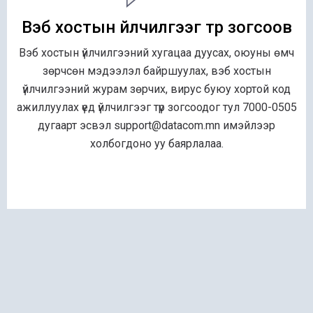
Вэб хостын үйлчилгээг түр зогсоов
Вэб хостын үйлчилгээний хугацаа дуусах, оюуны өмч
зөрчсөн мэдээлэл байршуулах, вэб хостын
үйлчилгээний журам зөрчих, вирус буюу хортой код
ажиллуулах үед үйлчилгээг түр зогсоодог тул 7000-0505
дугаарт эсвэл support@datacom.mn имэйлээр
холбогдоно уу баярлалаа.